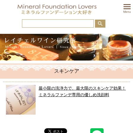
togglem
Menu
スキンケア
最小限の洗浄力で、最大限のスキンケア効果！
ミネラルファンデ専用の優しめ洗顔料