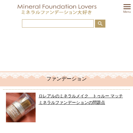
togglem
Menu
ファンデーション
ロレアルのミネラルメイク トゥルー マッチ
ミネラルファンデーションの問題点