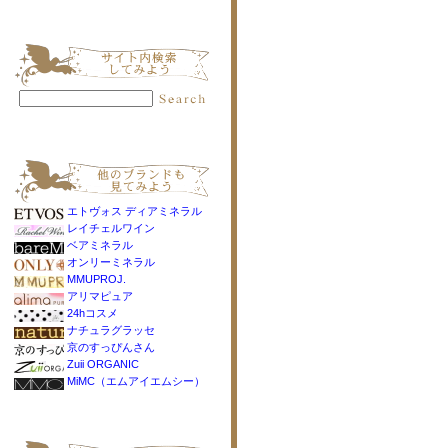
エトヴォス ディアミネラル
レイチェルワイン
ベアミネラル
オンリーミネラル
MMUPROJ.
アリマピュア
24hコスメ
ナチュラグラッセ
京のすっぴんさん
Zuii ORGANIC
MiMC（エムアイエムシー）