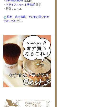
・
35-45WOMAN
編集長
・
トライアルセット研究所
運営
・野菜ソムリエ
取材、広告掲載、その他お問い合わ
せはこちら
から。