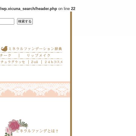
s/wp.vicuna_search/header.php
on line
22