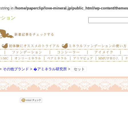
 string in
/home/paperclip/love-mineral.jp/public_html/wp-content/theme
フリーワードで検索する
>
その他ブランド
>
�アミネラル研究所
>
セット