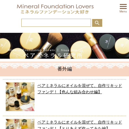
togglem
Menu
番外編
ベアミネラルにオイルを混ぜて、自作リキッド
ファンデ！【色んな組み合わせ編】
ベアミネラルにオイルを混ぜて、自作リキッド
ファンデ！【とりあえず作ってみた編】